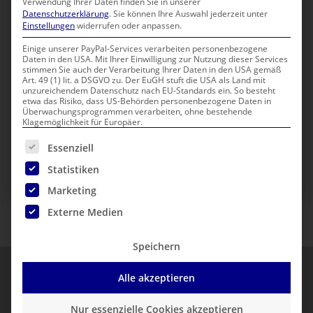
Deine Ansprechpartner
Verwendung Ihrer Daten finden Sie in unserer
Datenschutzerklärung
.
Sie können Ihre Auswahl jederzeit unter
Einstellungen
widerrufen oder anpassen.
Verkauf & Service:
André Mühl
Michelle Herkner
Einige unserer PayPal-Services verarbeiten personenbezogene
Daten in den USA. Mit Ihrer Einwilligung zur Nutzung dieser Services
Adrian Kühne
stimmen Sie auch der Verarbeitung Ihrer Daten in den USA gemäß
Art. 49 (1) lit. a DSGVO zu. Der EuGH stuft die USA als Land mit
unzureichendem Datenschutz nach EU-Standards ein. So besteht
etwa das Risiko, dass US-Behörden personenbezogene Daten in
Überwachungsprogrammen verarbeiten, ohne bestehende
Klagemöglichkeit für Europäer.
Nachricht an Filiale senden
Es folgt eine Liste der Service-Gruppen, für die eine Einwilli
Essenziell
Termin im Shop vereinbaren
Statistiken
Marketing
Externe Medien
Speichern
Unsere Kunden-Referenzen
Alle akzeptieren
Nur essenzielle Cookies akzeptieren