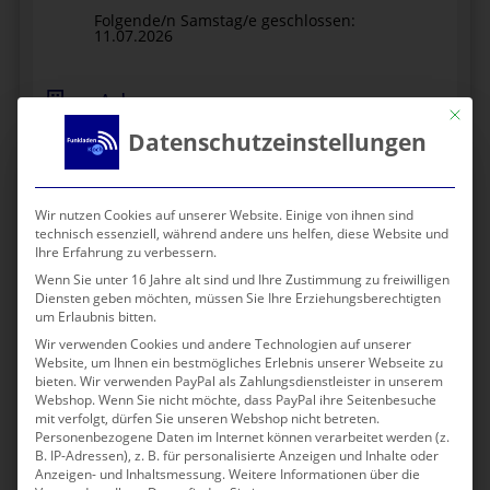
Folgende/n Samstag/e geschlossen:
11.07.2026
Adresse
Mit die
Datenschutzeinstellungen
Niederauer Str. 43 | 01662 Meißen
ÖPNV:
Haltestelle “Meißen
ElbeCenter”
Wir nutzen Cookies auf unserer Website. Einige von ihnen sind
❯ ÖPNV-Linien-Info
technisch essenziell, während andere uns helfen, diese Website und
Parken:
Parkplatz vorhanden
Ihre Erfahrung zu verbessern.
❯ Route finden
Wenn Sie unter 16 Jahre alt sind und Ihre Zustimmung zu freiwilligen
Diensten geben möchten, müssen Sie Ihre Erziehungsberechtigten
um Erlaubnis bitten.
Telefon
Wir verwenden Cookies und andere Technologien auf unserer
Website, um Ihnen ein bestmögliches Erlebnis unserer Webseite zu
bieten. Wir verwenden PayPal als Zahlungsdienstleister in unserem
+49 3521 731407
Shop-Telefon
Webshop. Wenn Sie nicht möchte, dass PayPal ihre Seitenbesuche
+49 351 26056270
Funkladen-
mit verfolgt, dürfen Sie unseren Webshop nicht betreten.
Hotline
Personenbezogene Daten im Internet können verarbeitet werden (z.
B. IP-Adressen), z. B. für personalisierte Anzeigen und Inhalte oder
Anzeigen- und Inhaltsmessung.
Weitere Informationen über die