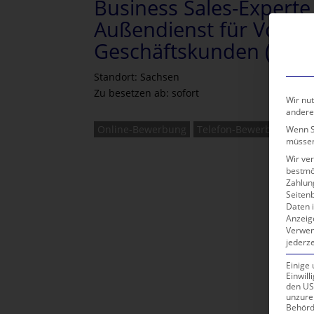
Business Sales-Experte
Außendienst für Vodaf
Geschäftskunden (m/w
Standort: Sachsen
Zu besetzen ab: sofort
Wir nut
andere
Online-Bewerbung
Telefon-Bewerbung
Wenn Si
müssen
Wir ve
bestmö
Zahlun
Seiten
Daten i
Anzeig
Verwen
jederze
Einige
Einwill
den USA
unzure
Behörd