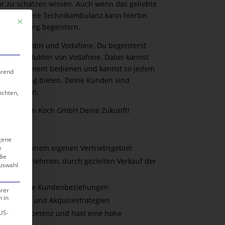
r zu schätzen wissen. Auch wenn das geliebte
iert – unsere Technikambulanz kann hierbei
Mit diesem Button wird der Dialog geschlossen. Seine Funktionalität ist ide
viceleistung begeistern.
en Koch GmbH und Vodafone. Du begeisterst
igen Produkten von Vodafone. Dabei kannst
igen Sortiment bedienen und kannst so jedem
hrend
te Lösung bieten. Deine Kunden sind
und Firmen.
öchten,
n Funkladen Koch GmbH Deine Zukunft!
gene
htet in Deinem eigenen Vertriebsgebiet
e
die
 von Unternehmen, durch gezielten Verkauf der
Auswahl
te, bei
 bestehende Kundenbeziehungen
hrer
 in
 Verkaufs- und Akquisestrategien
US-
Sozialkompetenz und hast eine hohe