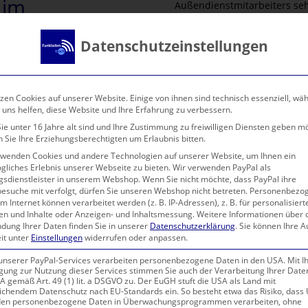
 im
Außendienstmitarbeiters seh
Handy einmal nicht funktion
one-
mit einer Reparatur oder Ser
/d)
Datenschutzeinstellungen
Werde ein Teil der Funklad
unsere Kunden mit hochwert
Du Dich aus einem erstklass
zen Cookies auf unserer Website. Einige von ihnen sind technisch essenziell, wä
Kunden eine maßgeschneider
 uns helfen, diese Website und Ihre Erfahrung zu verbessern.
Selbständige, Unternehmer 
e unter 16 Jahre alt sind und Ihre Zustimmung zu freiwilligen Diensten geben m
 Sie Ihre Erziehungsberechtigten um Erlaubnis bitten.
Starte jetzt im Unternehme
rwenden Cookies und andere Technologien auf unserer Website, um Ihnen ein
gliches Erlebnis unserer Webseite zu bieten. Wir verwenden PayPal als
Du:
gsdienstleister in unserem Webshop. Wenn Sie nicht möchte, dass PayPal ihre
besuche mit verfolgt, dürfen Sie unseren Webshop nicht betreten.
Personenbezo
gewinnst Kunden zielgeric
m Internet können verarbeitet werden (z. B. IP-Adressen), z. B. für personalisiert
en und Inhalte oder Anzeigen- und Inhaltsmessung.
Weitere Informationen über 
trägst zu der Entwicklung
dung Ihrer Daten finden Sie in unserer
Datenschutzerklärung
.
Sie können Ihre 
it unter
Einstellungen
widerrufen oder anpassen.
gesamten Vodafone Produk
betreust und entwickelst
 unserer PayPal-Services verarbeiten personenbezogene Daten in den USA. Mit I
igung zur Nutzung dieser Services stimmen Sie auch der Verarbeitung Ihrer Daten
entwickelst Deine eigenen
 gemäß Art. 49 (1) lit. a DSGVO zu. Der EuGH stuft die USA als Land mit
ichendem Datenschutz nach EU-Standards ein. So besteht etwa das Risiko, dass 
besitzt ein hohes Maß an 
en personenbezogene Daten in Überwachungsprogrammen verarbeiten, ohne